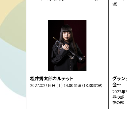
場）
松井秀太郎カルテット
グラン
会～
2027年2月6日（土）14:00開演（13:30開場）
2027年
昼の部 
夜の部 