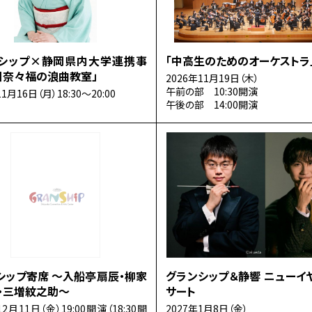
シップ×静岡県内大学連携事
「中高生のためのオーケストラ
川奈々福の浪曲教室」
2026年11月19日（木）
午前の部 10:30開演
11月16日（月）18:30～20:00
午後の部 14:00開演
シップ寄席 ～入船亭扇辰・柳家
グランシップ＆静響 ニューイ
・三増紋之助～
サート
12月11日（金）19:00開演（18:30開
2027年1月8日（金）