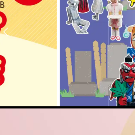
展示ギャラリー
映像ホール
グランシップ広場
リハーサル室・練
託児室
展望ロビー
文化情報コーナー
カフェ・レストラ
静岡芸術劇場