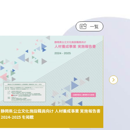
一覧
静岡県公立文化施設職員向け 人材養成事業 実施報告書
【学校
2024-2025 を掲載
ラ」学
市民会