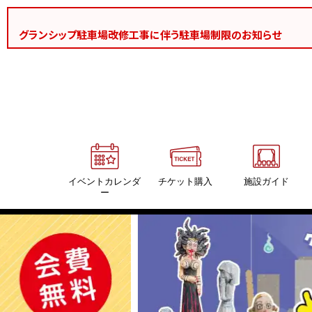
グランシップ駐車場改修工事に伴う駐車場制限のお知らせ
イベントカレンダ
チケット購入
施設ガイド
ー
イベントカレンダー
施設ガイド
公演・イベントに参加する
おすすめ情報
グランシップ主催イベント
大ホール・海
静岡県内のイベント情報
中ホール・大地
会議ホール・風
会議室（18室）
交流ホール