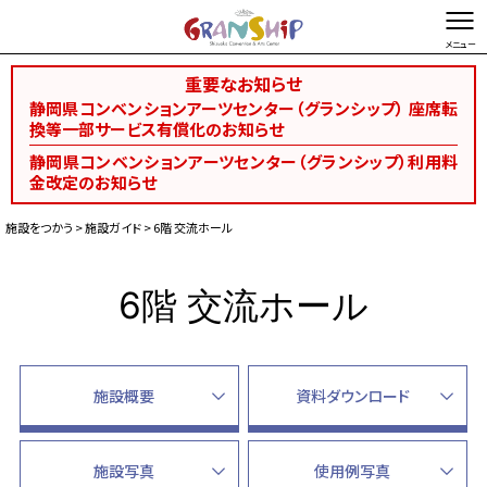
重要なお知らせ
文字を縮小する
文字を拡大する
静岡県コンベンションアーツセンター（グランシップ） 座席転
換等一部サービス有償化のお知らせ
総合TOP
お問い合わせ・ご意見
Foreign language
静岡県コンベンションアーツセンター（グランシップ）利用料
金改定のお知らせ
空き状況検索
施設をつかう
>
施設ガイド
> 6階 交流ホール
施設予約
施設ガイド
6階 交流ホール
予約から開催まで
施設利用料金
催事開催支援
サービス
施設概要
資料ダウンロード
資料ダウンロード
イベントカレンダー
施設写真
使用例写真