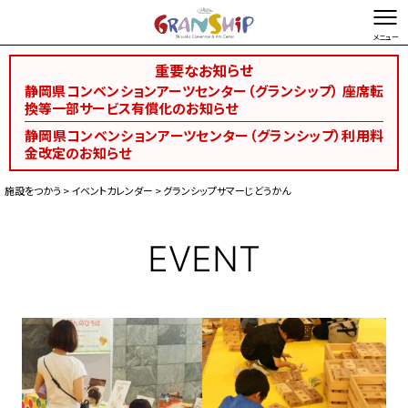
重要なお知らせ
文字を縮小する
文字を拡大する
静岡県コンベンションアーツセンター（グランシップ） 座席転
換等一部サービス有償化のお知らせ
総合TOP
お問い合わせ・ご意見
Foreign language
静岡県コンベンションアーツセンター（グランシップ）利用料
金改定のお知らせ
空き状況検索
施設をつかう
>
イベントカレンダー
> グランシップサマーじどうかん
施設予約
施設ガイド
EVENT
予約から開催まで
施設利用料金
催事開催支援
サービス
資料ダウンロード
イベントカレンダー