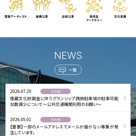
登録アーティスト
提携公演
出前公演
高校生
文化支援
アートラリー
NEWS
一覧
2026.07.20
その他
埋蔵文化財調査に伴うグランシップ西側駐車場の駐車可能
台数減少について～公共交通機関利用のお願い～
2026.05.01
その他
【重要】一部のメールアドレスでメールが届かない事象が発
生しています。