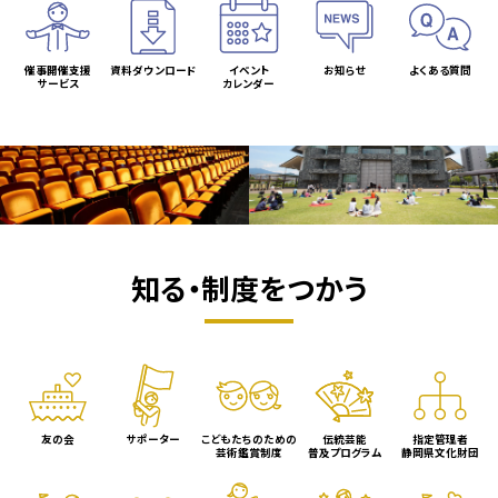
催事開催支援
資料ダウンロード
イベント
お知らせ
よくある質問
サービス
カレンダー
知る・制度をつかう
友の会
サポーター
こどもたちのための
伝統芸能
指定管理者
芸術鑑賞制度
普及プログラム
静岡県文化財団