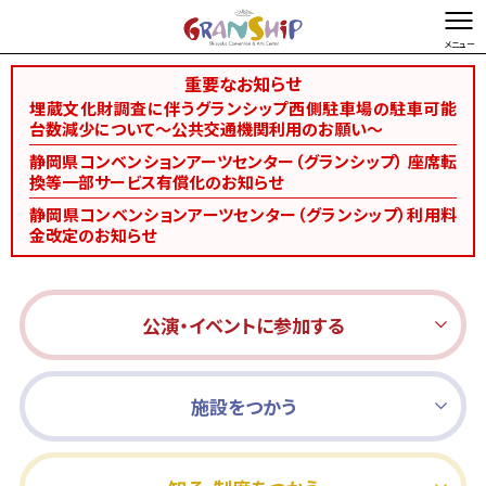
重要なお知らせ
文字を縮小する
文字を拡大する
埋蔵文化財調査に伴うグランシップ西側駐車場の駐車可能
台数減少について～公共交通機関利用のお願い～
総合TOP
お問い合わせ・ご意見
Foreign language
静岡県コンベンションアーツセンター（グランシップ） 座席転
換等一部サービス有償化のお知らせ
静岡県コンベンションアーツセンター（グランシップ）利用料
金改定のお知らせ
公演・イベントに参加する
施設をつかう