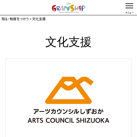
知る・制度をつかう
> 文化支援
文字を縮小する
文字を拡大する
文化支援
総合TOP
お問い合わせ・ご意見
Foreign language
友の会
サポーター
こどもたちのための
芸術鑑賞制度
伝統芸能
普及プログラム
指定管理者
静岡県文化財団
登録アーティスト
提携公演
出前公演