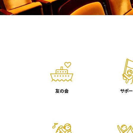
友の会
サポー