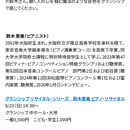
た鈴木さん。聴く人の心を掴む魔法のような音色をグランシップ
で感じてください。
鈴木 愛美（ピアニスト）
2002年大阪府生まれ。大阪府立夕陽丘高等学校音楽科を経て、
東京音楽大学器楽専攻（ピアノ演奏家コース）を首席で卒業。同
大学大学院修士課程に特別特待奨学生として学ぶ。2023年第47
回ピティナ・ピアノコンペティション特級グランプリおよび聴衆賞。
第92回日本音楽コンクールピアノ 部門第1位および岩谷賞（聴
衆賞）。2024年第12回浜松国際ピアノコンクール第1位および室
内楽賞、聴衆賞。2026年1月ロンドンデビュー。
グランシップ リサイタル・シリーズ 鈴木愛美 ピアノ・リサイタル
8/23（日）14：00～
グランシップ 中ホール・大地
一般3,500円 こども・学生1,000円