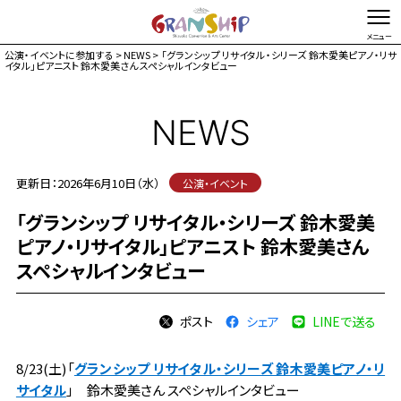
公演・イベントに参加する
>
NEWS
> 「グランシップ リサイタル・シリーズ 鈴木愛美ピアノ・リサ
イタル」ピアニスト 鈴木愛美さん スペシャルインタビュー
文字を縮小する
文字を拡大する
総合TOP
お問い合わせ・ご意見
Foreign language
NEWS
イベントカレンダー
更新日：2026年6月10日（水）
公演・イベント
チケット購入
「グランシップ リサイタル・シリーズ 鈴木愛美
施設ガイド
ピアノ・リサイタル」ピアニスト 鈴木愛美さん
来館案内
スペシャルインタビュー
アクセス駐車場
お知らせ
ポスト
シェア
LINEで送る
マガジン
8/23(土)「
グランシップ リサイタル・シリーズ 鈴木愛美ピアノ・リ
グランシップとは
サイタル
」 鈴木愛美さん スペシャルインタビュー