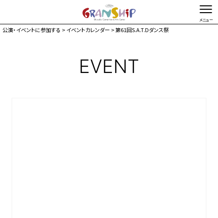
公演・イベントに参加する
>
イベントカレンダー
> 第61回S.A.T.Dダンス祭
文字を縮小する
文字を拡大する
EVENT
総合TOP
お問い合わせ・ご意見
Foreign language
イベントカレンダー
チケット購入
施設ガイド
来館案内
アクセス駐車場
お知らせ
マガジン
グランシップとは