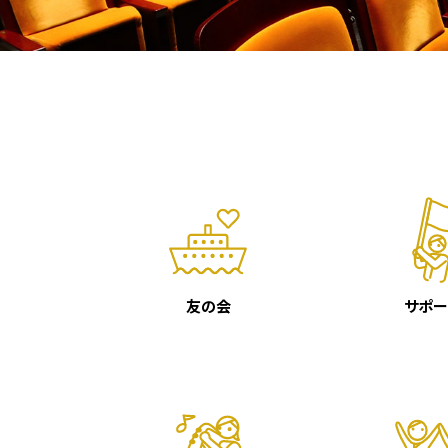
友の会
サポー