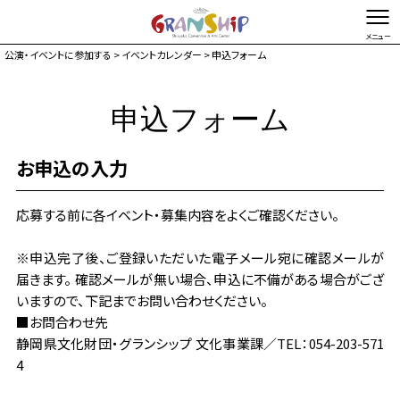
公演・イベントに参加する
>
イベントカレンダー
> 申込フォーム
文字を縮小する
文字を拡大する
申込フォーム
総合TOP
お問い合わせ・ご意見
Foreign language
イベントカレンダー
お申込の入力
チケット購入
応募する前に各イベント・募集内容をよくご確認ください。
施設ガイド
来館案内
※申込完了後、ご登録いただいた電子メール宛に確認メールが
届きます。 確認メールが無い場合、申込に不備がある場合がござ
アクセス駐車場
いますので、下記までお問い合わせください。
お知らせ
■お問合わせ先
静岡県文化財団・グランシップ 文化事業課／TEL：054-203-571
マガジン
4
グランシップとは