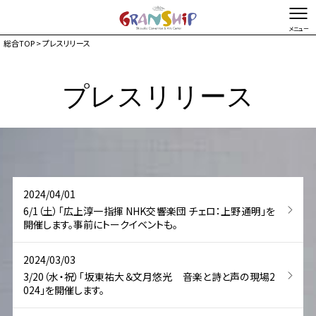
総合TOP
> プレスリリース
文字を縮小する
文字を拡大する
プレスリリース
総合TOP
お問い合わせ・ご意見
Foreign language
2024/04/01
6/1（土）「広上淳一指揮 NHK交響楽団 チェロ：上野通明」を
開催します。事前にトークイベントも。
2024/03/03
3/20（水・祝）「坂東祐大＆文月悠光 音楽と詩と声の現場2
024」を開催します。