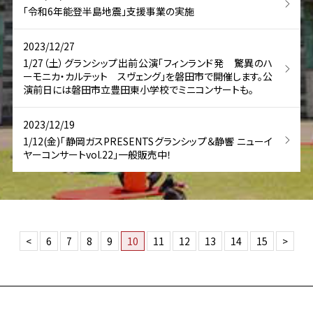
「令和6年能登半島地震」支援事業の実施
2023/12/27
1/27（土）グランシップ出前公演「フィンランド発 驚異のハ
ーモニカ・カルテット スヴェング」を磐田市で開催します。公
演前日には磐田市立豊田東小学校でミニコンサートも。
2023/12/19
1/12(金)「静岡ガスPRESENTSグランシップ＆静響 ニューイ
ヤーコンサートvol.22」一般販売中！
<
6
7
8
9
10
11
12
13
14
15
>